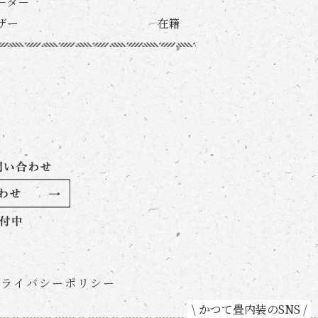
－タ－
ザー
在籍
プライバシーポリシー
\ かつて畳内装のSNS /