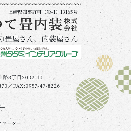
長崎県知事許可（般-1）13165号
の畳屋さん、内装屋さん
3丁目2002-10
870／FAX:0957-47-8226
技士
ィネ－タ－