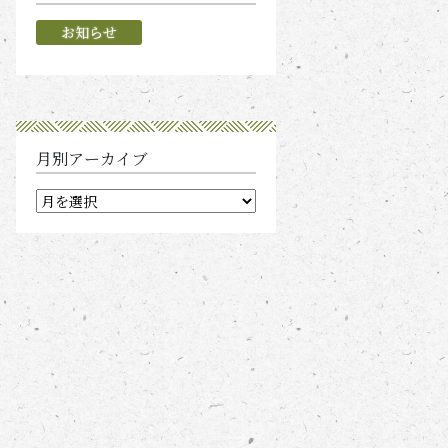
お知らせ
月別アーカイブ
月
別
ア
ー
カ
イ
ブ